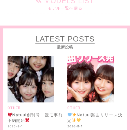
MODELS LIST
モデル一覧へ戻る
LATEST POSTS
最新投稿
OTHER
OTHER
Natuul創刊号 読モ事前
Natuul楽曲リリース決
予約開始
定
2026-8-1
2026-8-1