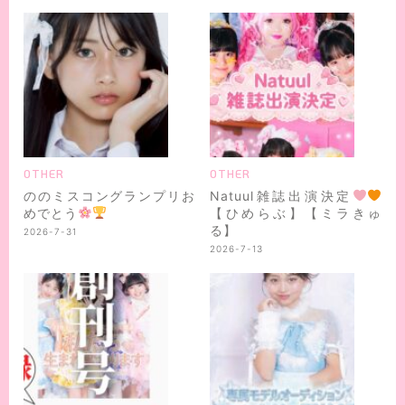
OTHER
OTHER
ののミスコングランプリお
Natuul雑誌出演決定
めでとう
【ひめらぶ】【ミラきゅ
る】
2026-7-31
2026-7-13