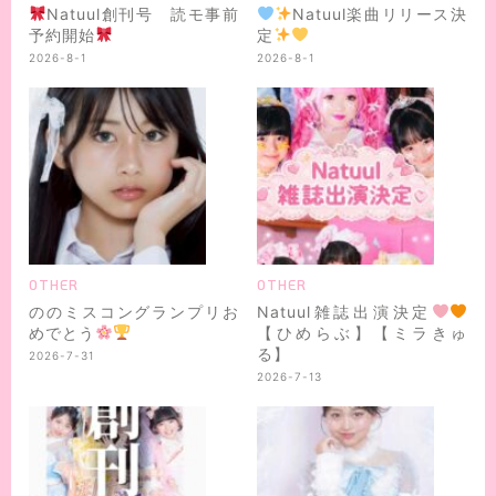
Natuul創刊号 読モ事前
Natuul楽曲リリース決
予約開始
定
2026-8-1
2026-8-1
OTHER
OTHER
ののミスコングランプリお
Natuul雑誌出演決定
めでとう
【ひめらぶ】【ミラきゅ
る】
2026-7-31
2026-7-13