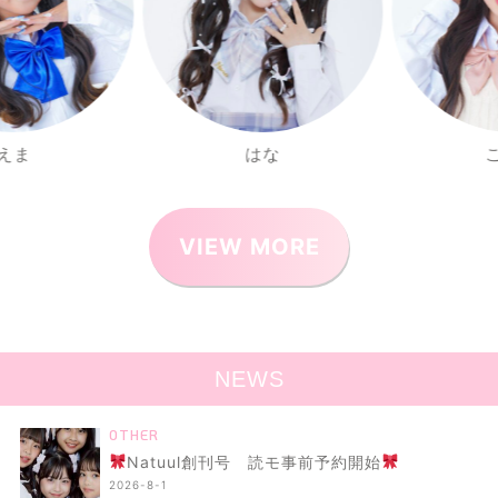
はな
こはる
VIEW MORE
NEWS
OTHER
Natuul創刊号 読モ事前予約開始
2026-8-1