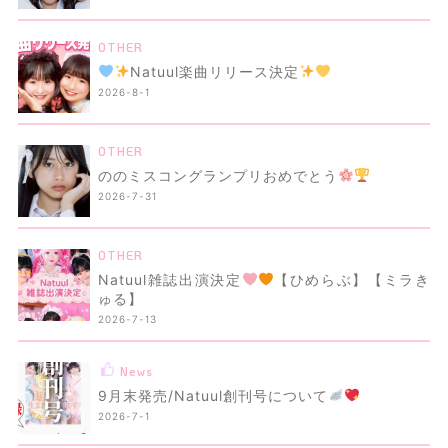
OTHER
Natuul楽曲リリース決定
2026-8-1
OTHER
ののミスコングランプリおめでとう
2026-7-31
OTHER
Natuul雑誌出演決定
【ひめらぶ】【ミラき
ゅる】
2026-7-13
News
9月末発売/Natuul創刊号について
2026-7-1