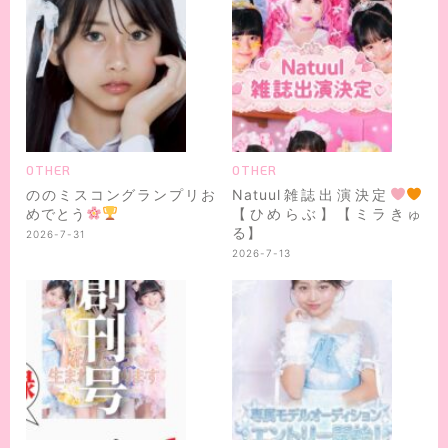
OTHER
OTHER
ののミスコングランプリお
Natuul雑誌出演決定
めでとう
【ひめらぶ】【ミラきゅ
る】
2026-7-31
2026-7-13