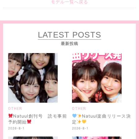
モデル一覧へ戻る
LATEST POSTS
最新投稿
OTHER
OTHER
Natuul創刊号 読モ事前
Natuul楽曲リリース決
予約開始
定
2026-8-1
2026-8-1