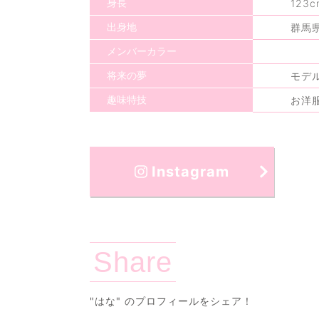
身長
123c
出身地
群馬
メンバーカラー
将来の夢
モデ
趣味特技
お洋
Instagram
Share
"はな"
のプロフィールをシェア！