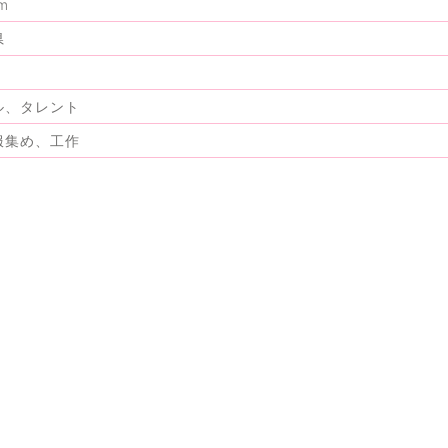
m
県
ル、タレント
服集め、工作