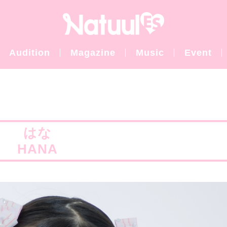
Audition
Magazine
Music
Event
はな
HANA