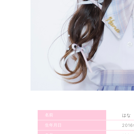
名前
はな
生年月日
201