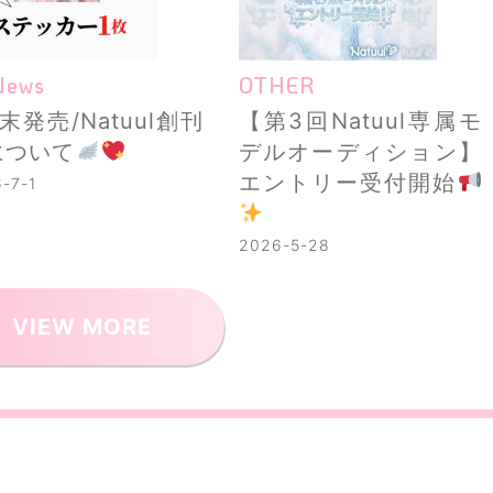
ews
OTHER
末発売/Natuul創刊
【第3回Natuul専属モ
について
デルオーディション】
エントリー受付開始
-7-1
2026-5-28
VIEW MORE