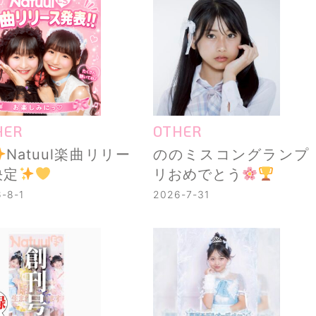
HER
OTHER
Natuul楽曲リリー
ののミスコングランプ
決定
リおめでとう
-8-1
2026-7-31