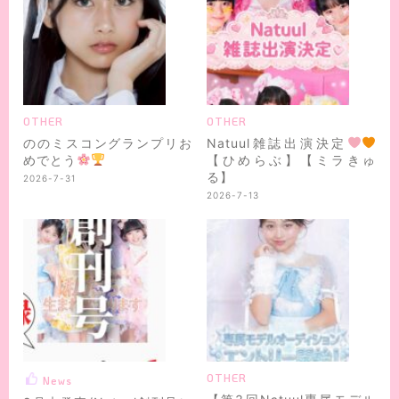
OTHER
OTHER
ののミスコングランプリお
Natuul雑誌出演決定
めでとう
【ひめらぶ】【ミラきゅ
る】
2026-7-31
2026-7-13
OTHER
News