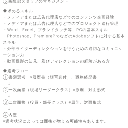
⑤編集部スタッフのマネジメント
◆求めるスキル
・メディアまたは広告代理店などでのコンテンツ企画経験
・メディアまたは広告代理店などでのプロジェクト進行管理
・Word、Excel、ブランドタッチ等、PCの基本スキル
・Photoshop、PremiereProなどのAdobeソフトに対する基本
スキル
・外部ライターディレクションを行うための適切なコミュニケ
ーション力
・動画撮影の知見、及びディレクションの経験がある方
◆選考フロー
①書類選考 ※履歴書（顔写真付）、職務経歴書
↓
②一次面接（現場リーダークラス）※原則、対面形式
↓
③二次面接（役員・部長クラス）※原則、対面形式
↓
④内定
※選考状況によっては面接が増える可能性もあります。