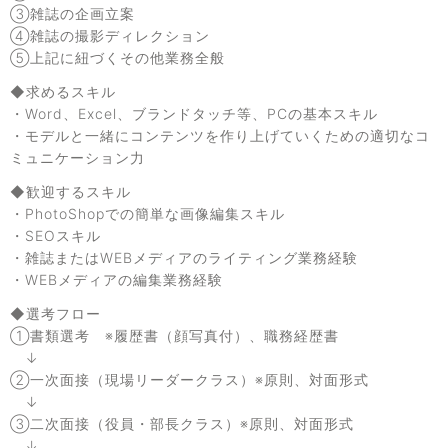
③雑誌の企画立案
④雑誌の撮影ディレクション
⑤上記に紐づくその他業務全般
◆求めるスキル
・Word、Excel、ブランドタッチ等、PCの基本スキル
・モデルと一緒にコンテンツを作り上げていくための適切なコ
ミュニケーション力
◆歓迎するスキル
・PhotoShopでの簡単な画像編集スキル
・SEOスキル
・雑誌またはWEBメディアのライティング業務経験
・WEBメディアの編集業務経験
◆選考フロー
①書類選考 ※履歴書（顔写真付）、職務経歴書
↓
②一次面接（現場リーダークラス）※原則、対面形式
↓
③二次面接（役員・部長クラス）※原則、対面形式
↓