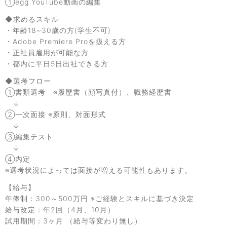
①egg YouTube動画の編集
◆求めるスキル
・年齢18~30歳の方(学生不可)
・Adobe Premiere Proを扱える方
・正社員雇用が可能な方
・都内に平日5日出社できる方
◆選考フロー
①書類選考 ※履歴書（顔写真付）、職務経歴書
↓
②一次面接 ※原則、対面形式
↓
③編集テスト
↓
④内定
※選考状況によっては面接が増える可能性もあります。
【給与】
年俸制：300～500万円 ※ご経験とスキルに基づき決定
給与改定：年2回（4月、10月）
試用期間：3ヶ月 （給与等変わり無し）