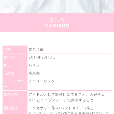
ましろ
MASHIRO
椎名茉白
名前
2017年2月16日
生年月日
129㎝
身長
東京都
出身地
チェリーピンク
メンバーカラ
ー
アイドルとして歌番組にでること、大好きな
将来の夢
ME:Iとライブステージで共演すること
アクセサリー作り(ハンドメイド)/推し
趣味特技
活/TikTok、ダンス(KPOP/HIPHOP/JAZZなど)