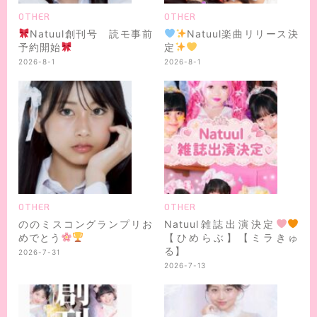
OTHER
OTHER
Natuul創刊号 読モ事前
Natuul楽曲リリース決
予約開始
定
2026-8-1
2026-8-1
OTHER
OTHER
ののミスコングランプリお
Natuul雑誌出演決定
めでとう
【ひめらぶ】【ミラきゅ
る】
2026-7-31
2026-7-13